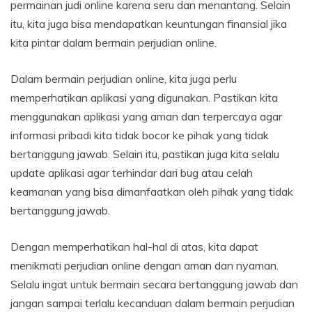
permainan judi online karena seru dan menantang. Selain
itu, kita juga bisa mendapatkan keuntungan finansial jika
kita pintar dalam bermain perjudian online.
Dalam bermain perjudian online, kita juga perlu
memperhatikan aplikasi yang digunakan. Pastikan kita
menggunakan aplikasi yang aman dan terpercaya agar
informasi pribadi kita tidak bocor ke pihak yang tidak
bertanggung jawab. Selain itu, pastikan juga kita selalu
update aplikasi agar terhindar dari bug atau celah
keamanan yang bisa dimanfaatkan oleh pihak yang tidak
bertanggung jawab.
Dengan memperhatikan hal-hal di atas, kita dapat
menikmati perjudian online dengan aman dan nyaman.
Selalu ingat untuk bermain secara bertanggung jawab dan
jangan sampai terlalu kecanduan dalam bermain perjudian