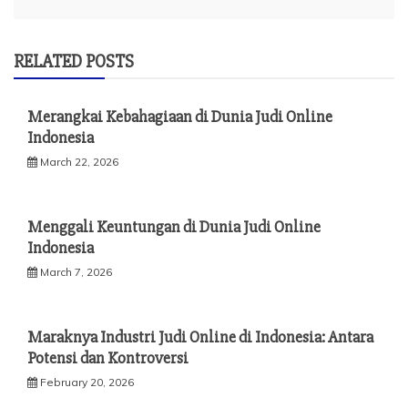
RELATED POSTS
Merangkai Kebahagiaan di Dunia Judi Online
Indonesia
March 22, 2026
Menggali Keuntungan di Dunia Judi Online
Indonesia
March 7, 2026
Maraknya Industri Judi Online di Indonesia: Antara
Potensi dan Kontroversi
February 20, 2026