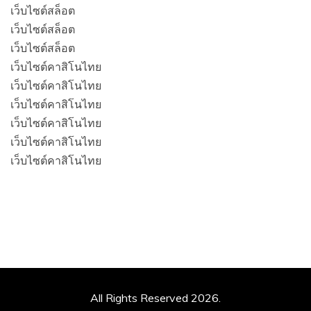
เว็บไซต์สล็อต
เว็บไซต์สล็อต
เว็บไซต์สล็อต
เว็บไซต์คาสิโนไทย
เว็บไซต์คาสิโนไทย
เว็บไซต์คาสิโนไทย
เว็บไซต์คาสิโนไทย
เว็บไซต์คาสิโนไทย
เว็บไซต์คาสิโนไทย
All Rights Reserved 2026.